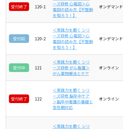
ーズ研修 心電図＞心
受付終了
120-1
オンデマンド
電図の読み方【不整脈
を知ろう！】
＜実践力を磨く シリ
ーズ研修 心電図＞心
受付前
120-2
オンデマンド
電図の読み方【不整脈
を知ろう！】
＜実践力を磨く シリ
受付中
121
ーズ研修 がん看護＞
オンライン
がん薬物療法とケア
＜実践力を磨く シリ
ーズ研修 脳卒中ケア
受付終了
122
オンライン
＞脳卒中看護の基礎と
急性期対応
＜実践力を磨く シリ