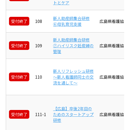
トとケア
新人助産師集合研修
受付終了
108
広島県看護協会
⑥母乳育児支援
新人助産師集合研修
受付終了
109
⑦ハイリスク妊産婦の
広島県看護協会
管理
新人リフレッシュ研修
受付終了
110
～新人看護師同士の交
広島県看護協会
流を通して～
【広島】卒後2年目の
受付終了
111-1
ためのスタートアップ
広島県看護協会
研修