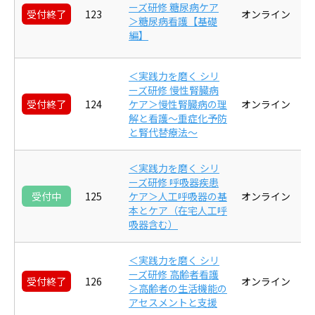
ーズ研修 糖尿病ケア
受付終了
123
オンライン
＞糖尿病看護【基礎
編】
＜実践力を磨く シリ
ーズ研修 慢性腎臓病
受付終了
124
ケア＞慢性腎臓病の理
オンライン
解と看護～重症化予防
と腎代替療法～
＜実践力を磨く シリ
ーズ研修 呼吸器疾患
受付中
125
ケア＞人工呼吸器の基
オンライン
本とケア（在宅人工呼
吸器含む）
＜実践力を磨く シリ
ーズ研修 高齢者看護
受付終了
126
オンライン
＞高齢者の生活機能の
アセスメントと支援