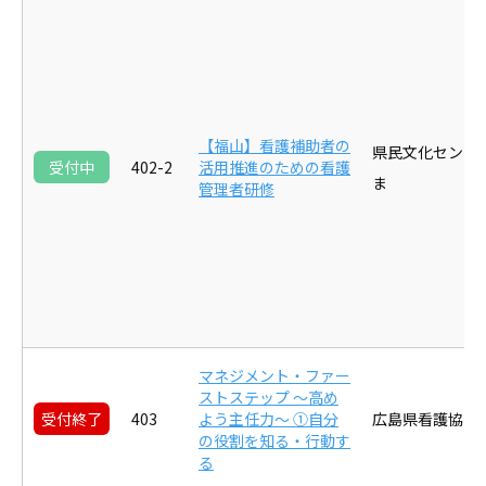
【福山】看護補助者の
県民文化センタ
受付中
402-2
活用推進のための看護
ま
管理者研修
マネジメント・ファー
ストステップ ～高め
受付終了
403
よう主任力～ ①自分
広島県看護協会
の役割を知る・行動す
る