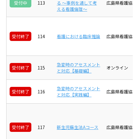
受付中
113
る ～事例を通して考
広島県看護協会
える看護倫理～
受付終了
114
看護における臨床推論
広島県看護協会
急変時のアセスメント
受付終了
115
オンライン
と対応【基礎編】
急変時のアセスメント
受付終了
116
広島県看護協会
と対応【実践編】
受付終了
117
新生児蘇生法Aコース
広島県看護協会