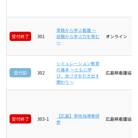
実践から学ぶ看護 ～
受付終了
301
経験から学ぶ力を育む
オンライン
～
シミュレーション教育
の基本 ～ともに学
受付前
302
広島県看護協会
び、気づきを引き出す
関わり～
【広島】実地指導者研
受付終了
303-1
広島県看護協会
修