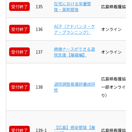
在宅における栄養管
受付終了
135
広島県看護協会
理・薬剤管理
ACP（アドバンス・ケ
受付終了
136
オンライン
ア・プランニング）
病棟ナースができる退
受付終了
137
オンライン
院支援【基礎編】
広島県看護協会
退院調整看護師養成研
受付終了
138
一部オンライン
修
り）
【広島】感染管理【基
受付終了
139-1
広島県看護協会