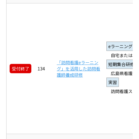
eラーニング
自宅または職
「訪問看護eラーニン
短期集合研修
受付終了
134
グ」を活用した訪問看
広島県看護協
護師養成研修
実習
訪問看護ステ