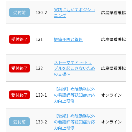
実践に活かすポジショ
受付前
130-2
広島県看護協会
ニング
受付終了
131
褥瘡予防と管理
広島県看護協会
ストーマケア ～トラ
受付終了
132
ブルを起こさないため
広島県看護協会
の支援～
【前期】病院勤務以外
受付終了
133-1
の看護師等認知症対応
オンライン
力向上研修
【後期】病院勤務以外
受付前
133-2
の看護師等認知症対応
オンライン
力向上研修