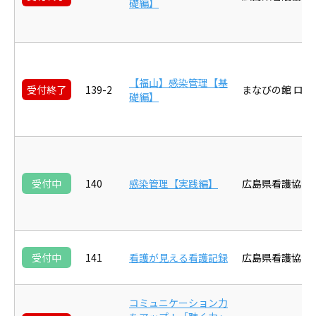
礎編】
【福山】感染管理【基
受付終了
139-2
まなびの館 ロー
礎編】
受付中
140
感染管理【実践編】
広島県看護協会
受付中
141
看護が見える看護記録
広島県看護協会
コミュニケーション力