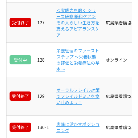
＜実践力を磨く シリ
ーズ研修 緩和ケア＞
受付終了
127
その人らしい生き方を
広島県看護協会
支えるアピアランスケ
ア
栄養管理のファースト
ステップ ～栄養状態
受付中
128
オンライン
の評価と栄養療法の基
本～
オーラルフレイル対策
受付終了
129
でフレイルドミノを食
広島県看護協会
い止めよう！
実践に活かすポジショ
受付終了
130-1
広島県看護協会
ニング