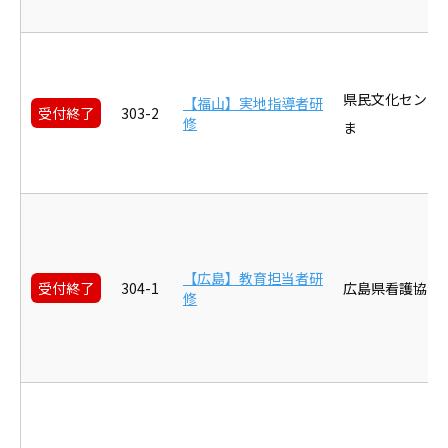
県民文化センタ
【福山】実地指導者研
受付終了
303-2
修
ま
【広島】教育担当者研
受付終了
304-1
広島県看護協会
修