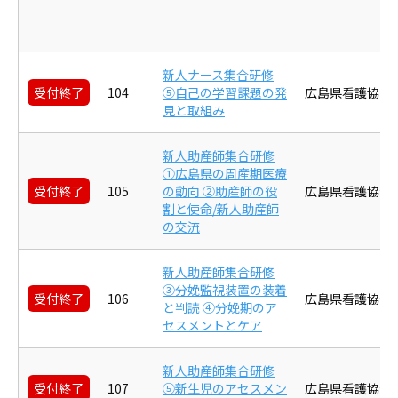
新人ナース集合研修
受付終了
104
⑤自己の学習課題の発
広島県看護協会
見と取組み
新人助産師集合研修
①広島県の周産期医療
受付終了
105
の動向 ②助産師の役
広島県看護協会
割と使命/新人助産師
の交流
新人助産師集合研修
③分娩監視装置の装着
受付終了
106
広島県看護協会
と判読 ④分娩期のア
セスメントとケア
新人助産師集合研修
受付終了
107
⑤新生児のアセスメン
広島県看護協会