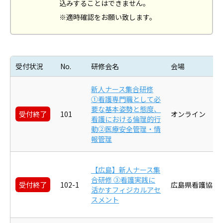
込みすることはできません。
※適時確認をお願い致します。
受付状況
No.
研修会名
会場
新人ナース集合研修
①看護専門職として必
要な基本姿勢と態度、
受付終了
101
オンライン
看護における倫理的行
動②医療安全管理・情
報管理
【広島】新人ナース集
合研修 ③看護実践に
受付終了
102-1
広島県看護協会
活かすフィジカルアセ
スメント