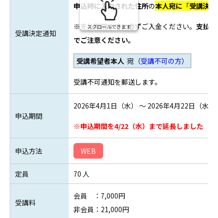
申込時に入力された住所
の
本人宛に
「
受講決定
※支払期限までに
必ず
ご入金ください。
支払期
スクロールできます
受講決定通知
でご注意ください。
受講希望者本人
宛（
受講不可の方
）
受講不可通知を
郵送します。
2026年4月1日（水） ～ 2026年4月22日（水）
申込期間
※申込期間を4/22（水）まで延長しました
申込方法
WEB
定員
70 人
会員 ：7,000円
受講料
非会員：21,000円