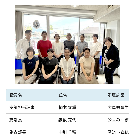
役員名
氏名
所属施設
支部担当理事
柿本 文重
広島県厚生農
支部長
森数 充代
公立みつぎ総
副支部長
中川 千穂
尾道市立総合