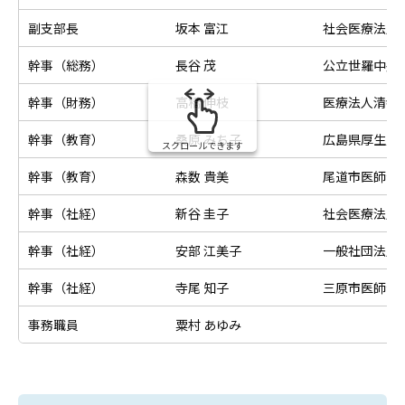
副支部長
坂本 富江
社会医療法人
幹事（総務）
長谷 茂
公立世羅中央
幹事（財務）
高橋 伸枝
医療法人清幸
幹事（教育）
桑原 みち子
広島県厚生農
スクロールできます
幹事（教育）
森数 貴美
尾道市医師会
幹事（社経）
新谷 圭子
社会医療法人
幹事（社経）
安部 江美子
一般社団法人
幹事（社経）
寺尾 知子
三原市医師会
事務職員
粟村 あゆみ