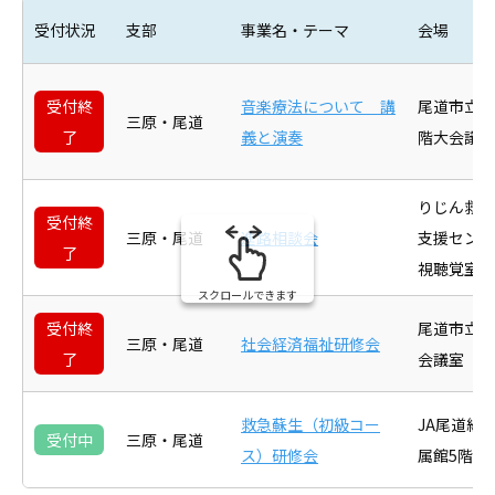
受付状況
支部
事業名・テーマ
会場
受付終
音楽療法について 講
尾道市立市
三原・尾道
了
義と演奏
階大会議室
りじん救急
受付終
三原・尾道
進路相談会
支援セン
了
視聴覚室
スクロールできます
受付終
尾道市立市
三原・尾道
社会経済福祉研修会
了
会議室
救急蘇生（初級コー
JA尾道総
受付中
三原・尾道
ス）研修会
属館5階 