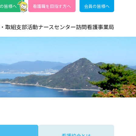
の皆様へ
看護職を目指す方へ
会員の皆様へ
・取組
支部活動
ナースセンター
訪問看護事業局
看護協会とは