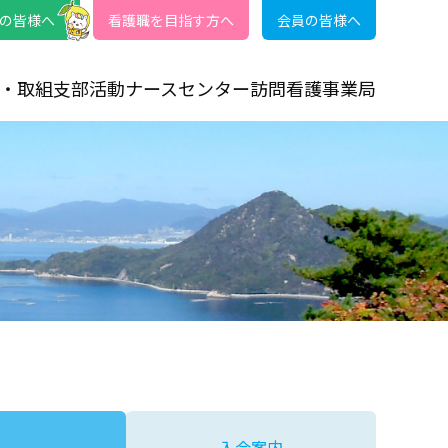
の皆様へ
看護職を目指す方へ
会員の皆様へ
・取組
支部活動
ナースセンター
訪問看護事業局
入会案内