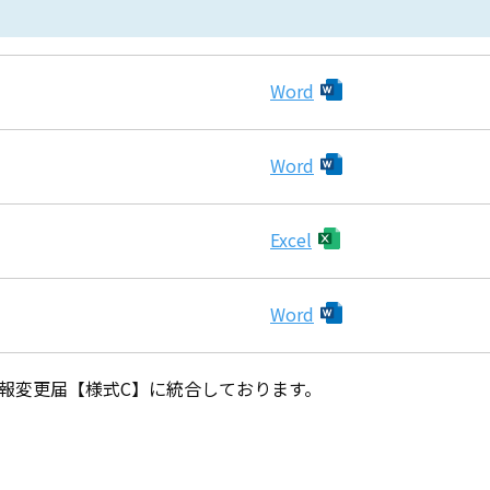
Word
Word
Excel
Word
情報変更届【様式C】に統合しております。