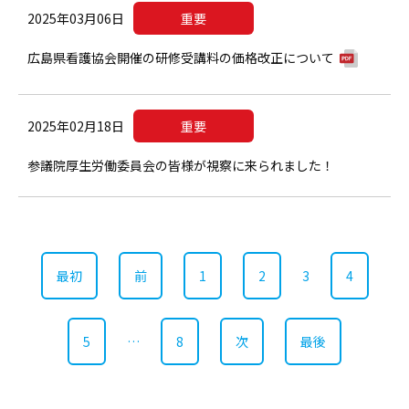
2025年03月06日
重要
広島県看護協会開催の研修受講料の価格改正について
2025年02月18日
重要
参議院厚生労働委員会の皆様が視察に来られました！
最初
前
1
2
3
4
5
…
8
次
最後