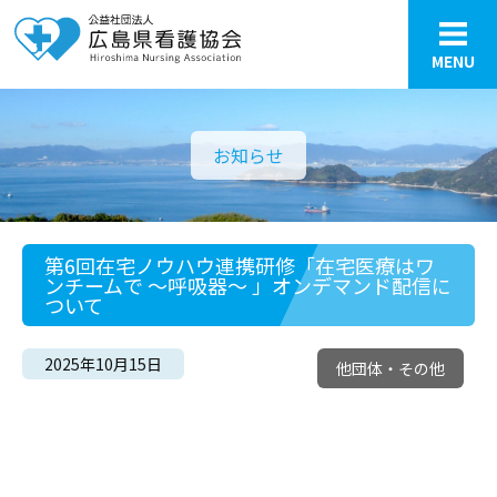
MENU
お知らせ
第6回在宅ノウハウ連携研修「在宅医療はワ
ンチームで ～呼吸器～ 」オンデマンド配信に
ついて
2025年10月15日
他団体・その他