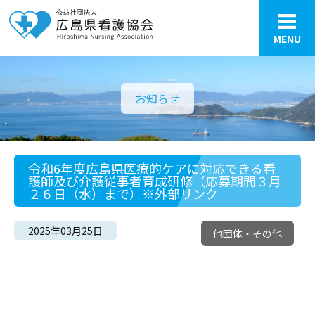
MENU
お知らせ
令和6年度広島県医療的ケアに対応できる看
護師及び介護従事者育成研修（応募期間３月
２６日（水）まで）※外部リンク
2025年03月25日
他団体・その他