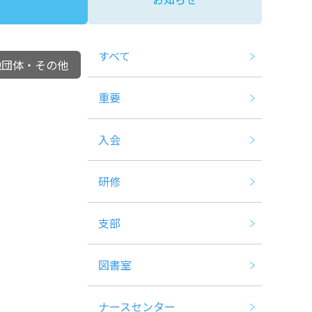
すべて
他団体・その他
重要
入会
研修
支部
図書室
ナースセンター