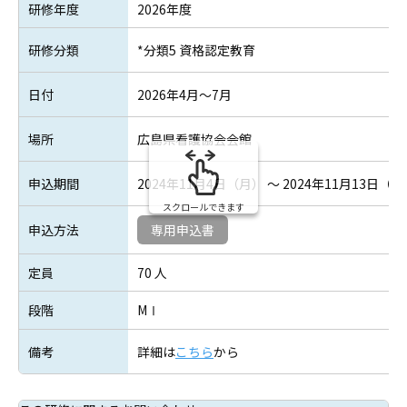
研修年度
2026年度
研修分類
*分類5 資格認定教育
日付
2026年4月～7月
場所
広島県看護協会会館
申込期間
2024年11月4日（月） ～ 2024年11月13日（
スクロールできます
申込方法
専用申込書
定員
70 人
段階
MⅠ
備考
詳細は
こちら
から