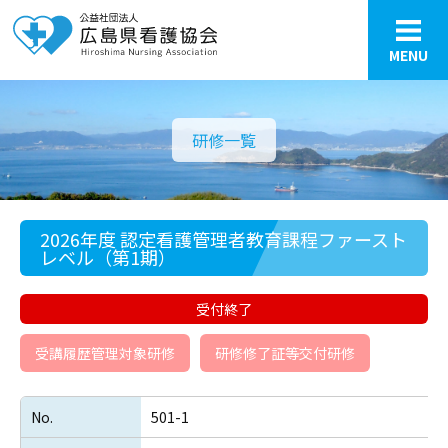
MENU
研修一覧
2026年度 認定看護管理者教育課程ファースト
レベル（第1期）
受付終了
受講履歴管理対象研修
研修修了証等交付研修
No.
501-1