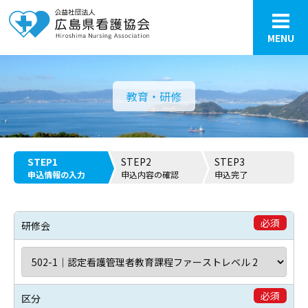
MENU
教育・研修
STEP1
STEP2
STEP3
申込情報の入力
申込内容の確認
申込完了
必須
研修会
必須
区分