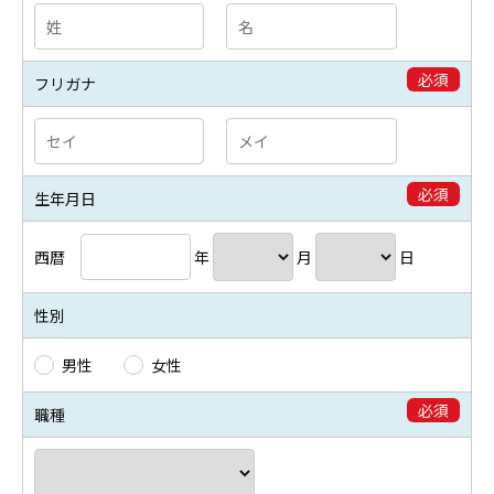
必須
フリガナ
必須
生年月日
西暦
年
月
日
性別
男性
女性
必須
職種