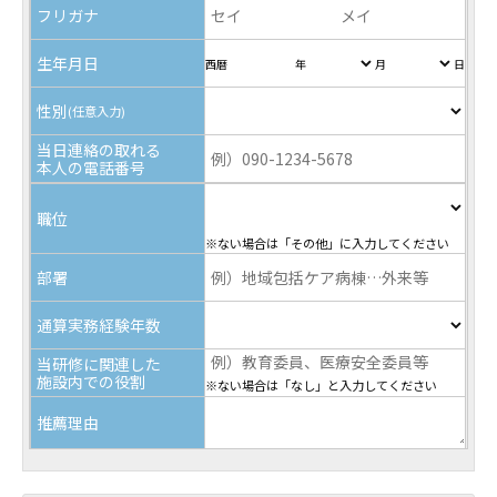
フリガナ
生年月日
西暦
年
月
日
性別
(任意入力)
当日連絡の取れる
本人の電話番号
職位
※ない場合は「その他」に入力してください
部署
通算実務経験年数
当研修に関連した
施設内での役割
※ない場合は「なし」と入力してください
推薦理由