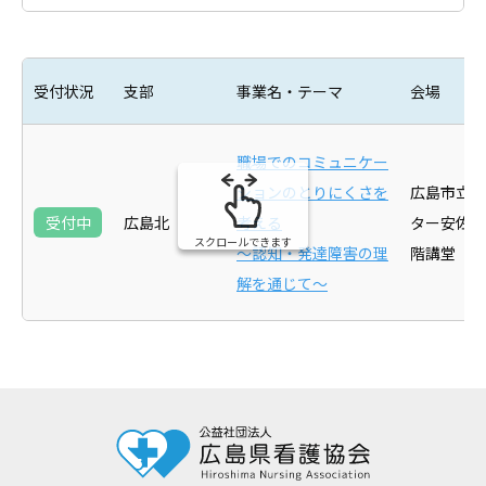
受付状況
支部
事業名・テーマ
会場
職場でのコミュニケー
ションのとりにくさを
広島市立北
受付中
広島北
考える
ター安佐市
スクロールできます
～認知・発達障害の理
階講堂
解を通じて～