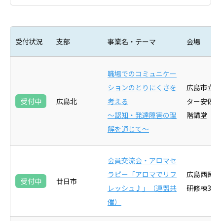
受付状況
支部
事業名・テーマ
会場
職場でのコミュニケー
ションのとりにくさを
広島市立北
受付中
広島北
考える
ター安佐市
～認知・発達障害の理
階講堂
解を通じて～
会員交流会・アロマセ
ラピー「アロマでリフ
広島西医
受付中
廿日市
レッシュ♪」（連盟共
研修棟3F
催）