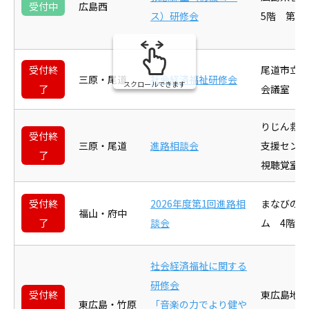
受付中
広島西
ス）研修会
5階 第5
受付終
尾道市立市
三原・尾道
社会経済福祉研修会
スクロールできます
了
会議室
りじん救急
受付終
三原・尾道
進路相談会
支援セン
了
視聴覚室
受付終
2026年度第1回進路相
まなびの館
福山・府中
了
談会
ム 4階 
社会経済福祉に関する
研修会
受付終
東広島地
東広島・竹原
「音楽の力でより健や