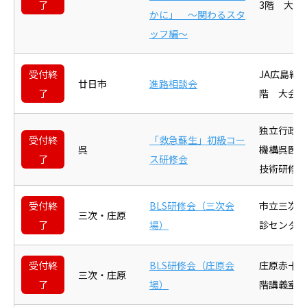
了
3階 大会
かに」 ～関わるスタ
ッフ編～
受付終
JA広島総
廿日市
進路相談会
了
階 大会議
独立行政法
受付終
「救急蘇生」初級コー
呉
機構呉医療
了
ス研修会
技術研修セ
受付終
BLS研修会（三次会
市立三次中
三次・庄原
了
場）
診センター
受付終
BLS研修会（庄原会
庄原赤十字
三次・庄原
了
場）
階講義室