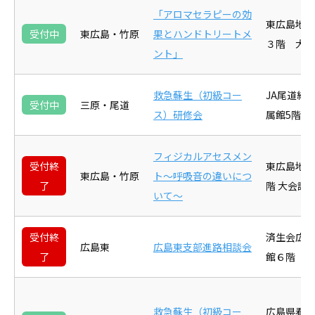
「アロマセラピーの効
東広島地
受付中
東広島・竹原
果とハンドトリートメ
３階 大会
ント」
救急蘇生（初級コー
JA尾道総
受付中
三原・尾道
ス）研修会
属館5階 
フィジカルアセスメン
受付終
東広島地区
東広島・竹原
ト～呼吸音の違いにつ
了
階 大会議
いて～
受付終
済生会広島
広島東
広島東支部進路相談会
了
館６階 多
救急蘇生（初級コー
広島県看