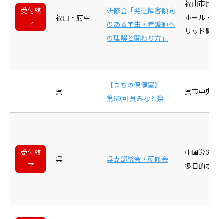
福山市民病
受付終
研修会「発達障害傾向
福山・府中
ホール・コ
了
のある学生・看護師へ
リッド開催
の理解と関わり方」
【まちの保健室】
呉
呉市中央図
第69回 呉みなと祭
受付終
中国労災
呉
呉支部総会・研修会
了
多目的ホー