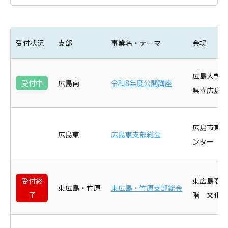
受付状況
支部
事業名・テーマ
会場
広島大学病
受付中
広島南
令和8年度公開講座
県立広島病
広島市東区
広島東
広島東支部総会
ンター 3
受付終
東広島商工
東広島・竹原
東広島・竹原支部総会
了
階 文化ホ