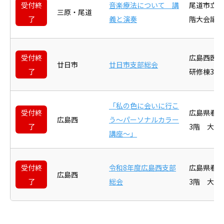
受付終
音楽療法について 講
尾道市立市
三原・尾道
了
義と演奏
階大会議室
受付終
広島西医
廿日市
廿日市支部総会
了
研修棟3階
「私の色に会いに行こ
受付終
広島県看
広島西
う～パーソナルカラー
了
3階 大研
講座～」
受付終
令和8年度広島西支部
広島県看
広島西
了
総会
3階 大研