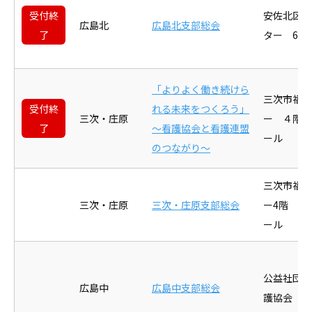
受付終
安佐北区総
広島北
広島北支部総会
了
ター 6階
「よりよく働き続けら
三次市福祉
受付終
れる未来をつくろう」
三次・庄原
ー ４階 
了
～看護協会と看護連盟
ール
のつながり～
三次市福祉
三次・庄原
三次・庄原支部総会
ー4階 
ール
公益社団法
広島中
広島中支部総会
護協会 大