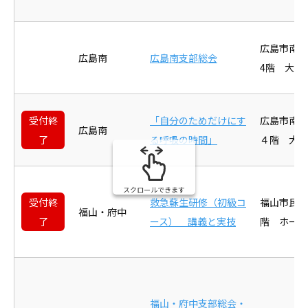
広島市南区
広島南
広島南支部総会
4階 大会
受付終
「自分のためだけにす
広島市南
広島南
了
る呼吸の時間」
４階 大会
スクロールできます
受付終
救急蘇生研修（初級コ
福山市民病
福山・府中
了
ース） 講義と実技
階 ホール
福山・府中支部総会・